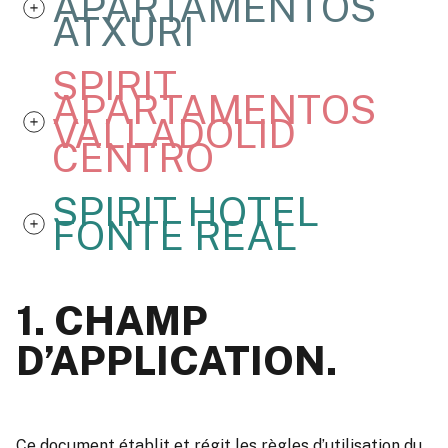
APARTAMENTOS
ATXURI
SPIRIT
APARTAMENTOS
VALLADOLID
CENTRO
SPIRIT HOTEL
FONTE REAL
1. CHAMP
D’APPLICATION.
Ce document établit et régit les règles d’utilisation du