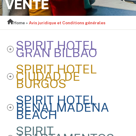
VENTE
Home
»
Avis juridique et Conditions générales
SPIRIT HOTEL
GRAN BILBAO
SPIRIT HOTEL
CIUDAD DE
BURGOS
SPIRIT HOTEL
BENALMADENA
BEACH
SPIRIT