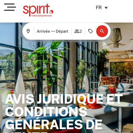
FR
Arrivée — Départ
2
AVIS JURIDIQUE ET
CONDITIONS
GÉNÉRALES DE