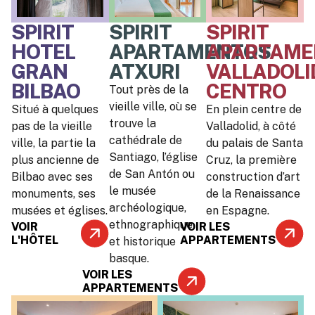
SPIRIT
SPIRIT
SPIRIT
HOTEL
APARTAMENTOS
APARTAME
GRAN
ATXURI
VALLADOLI
BILBAO
CENTRO
Tout près de la
vieille ville, où se
Situé à quelques
En plein centre de
trouve la
pas de la vieille
Valladolid, à côté
cathédrale de
ville, la partie la
du palais de Santa
Santiago, l’église
plus ancienne de
Cruz, la première
de San Antón ou
Bilbao avec ses
construction d’art
le musée
monuments, ses
de la Renaissance
archéologique,
musées et églises.
en Espagne.
ethnographique
VOIR
VOIR LES
L'HÔTEL
APPARTEMENTS
et historique
basque.
VOIR LES
APPARTEMENTS