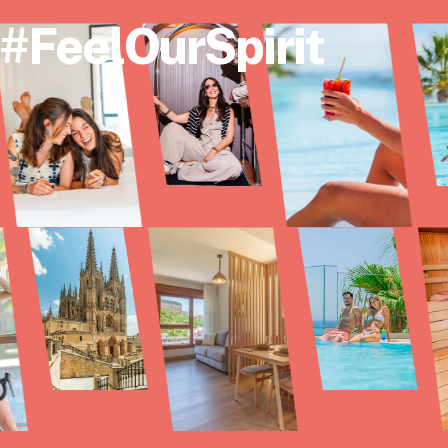
#FeelOurSpirit