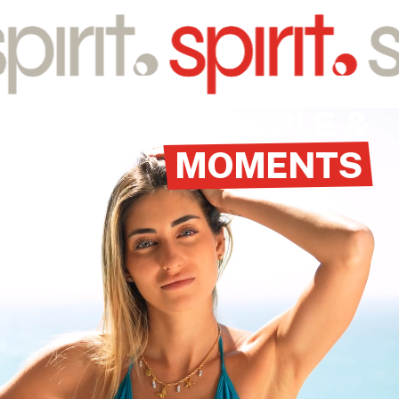
rêve, esprit non-
conformiste.
VOIR L'HÔTEL
PEOPLE &
MOMENTS