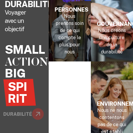
DURABILITÉ
PERSONNES
Voyager
Nous
avec un
prenons soin
GOUVERNAN
objectif
de ce qui
Nous créons
compte le
une culture
plus pour
de la
SMALL
nous
durabilité
ACTIONS
BIG
SPI
RIT
ENVIRONNE
Nous ne nous
DURABILITÉ
contentons
pas de ce qui
est établi