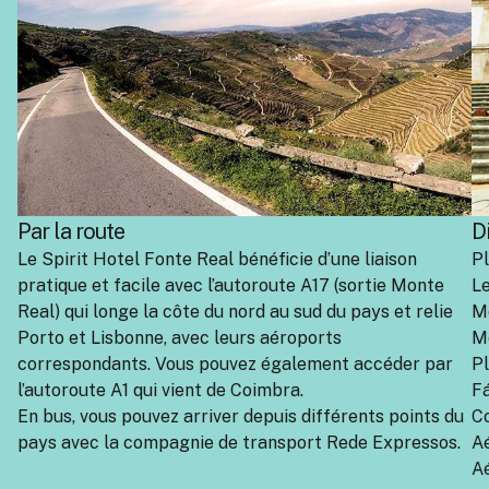
Par la route
D
Le Spirit Hotel Fonte Real bénéficie d’une liaison
Pl
pratique et facile avec l’autoroute A17 (sortie Monte
Le
Real) qui longe la côte du nord au sud du pays et relie
Mo
Porto et Lisbonne, avec leurs aéroports
M
correspondants. Vous pouvez également accéder par
Pl
l’autoroute A1 qui vient de Coimbra.
Fá
En bus, vous pouvez arriver depuis différents points du
Co
pays avec la compagnie de transport Rede Expressos.
Aé
Aé