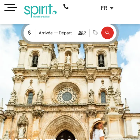
FR
Arrivée — Départ
2