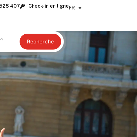
528 407
Check-in en ligne
FR
on
Recherche