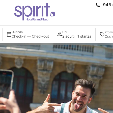
946 
Quando
Chi
Prom
Check-in — Check-out
2 adulti · 1 stanza