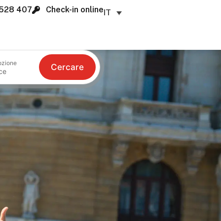
528 407
Check-in online
IT
ozione
Cercare