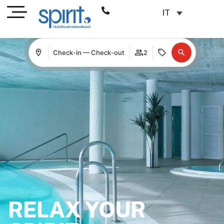
IT
Check-in — Check-out
2
RELAX YOUR