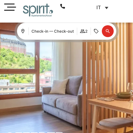
IT
Check-in — Check-out
2