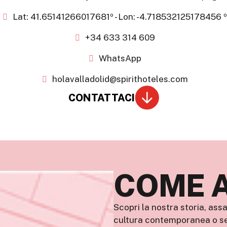
Lat: 41.65141266017681º - Lon: -4.718532125178456 º
+34 633 314 609
WhatsApp
holavalladolid@spirithoteles.com
CONTATTACI
COME 
Scopri la nostra storia, ass
cultura contemporanea o sem