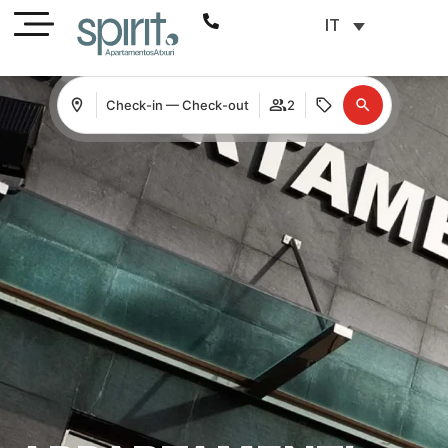
IT
Check-in — Check-out
2