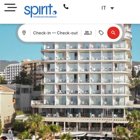
IT
Check-in — Check-out
2