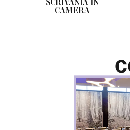
ET
SCRIVANIA IN
CAMERA
C