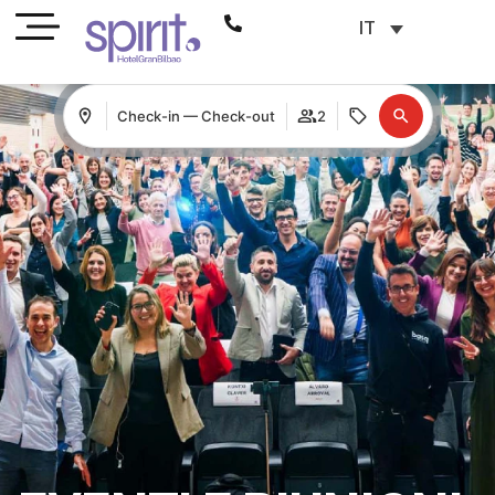
IT
Check-in — Check-out
2