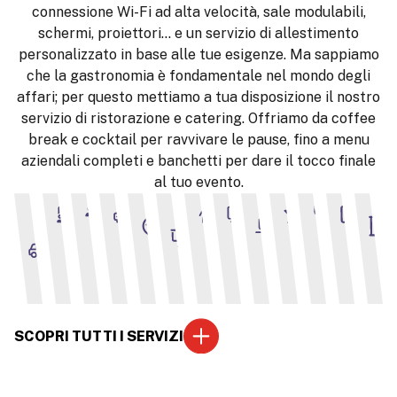
connessione Wi-Fi ad alta velocità, sale modulabili,
schermi, proiettori… e un servizio di allestimento
personalizzato in base alle tue esigenze. Ma sappiamo
che la gastronomia è fondamentale nel mondo degli
affari; per questo mettiamo a tua disposizione il nostro
servizio di ristorazione e catering. Offriamo da coffee
break e cocktail per ravvivare le pause, fino a menu
aziendali completi e banchetti per dare il tocco finale
al tuo evento.
Accesso
Wi-
Lavagna
Coffee
Auditorium
Saloni
Proiettore
Parquet
Schermi
Cocktail
Banche
Vi
dei
Fi
a fogli
Breaks
veicoli ai
mobili
saloni
SCOPRI TUTTI I SERVIZI