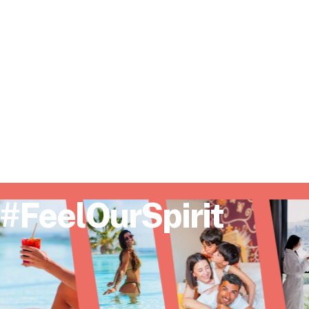
#FeelOurSpirit