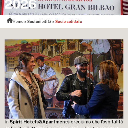
2026
Home
»
Sostenibilità
»
Socio solidale
In
Spirit Hotels&Apartments
crediamo che l’ospitalità