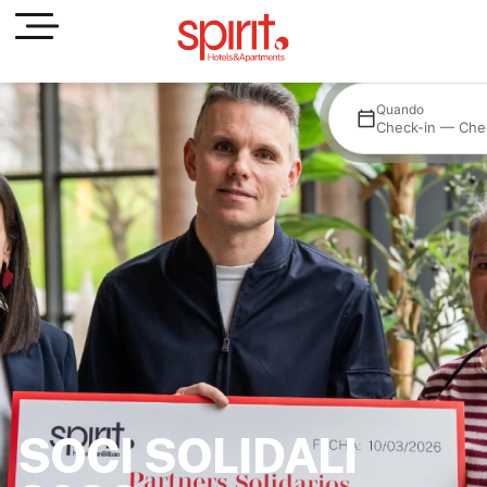
Dove
Quando
All hotels
Check-in — Che
SOCI SOLIDALI