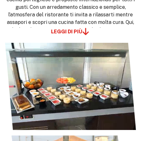
gusti. Con un arredamento classico e semplice,
l’atmosfera del ristorante ti invita a rilassarti mentre
assapori e scopri una cucina fatta con molta cura. Qui,
il cibo è la scusa perfetta per condividere momenti
LEGGI DI PIÙ
conviviali.