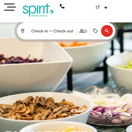
IT
Check-in — Check-out
2