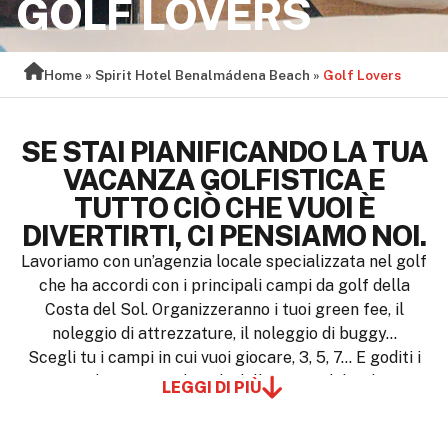
GOLF LOVERS
Home
»
Spirit Hotel Benalmádena Beach
»
Golf Lovers
SE STAI PIANIFICANDO LA TUA
VACANZA GOLFISTICA E
TUTTO CIÒ CHE VUOI È
DIVERTIRTI, CI PENSIAMO NOI.
Lavoriamo con un’agenzia locale specializzata nel golf
che ha accordi con i principali campi da golf della
Costa del Sol. Organizzeranno i tuoi green fee, il
noleggio di attrezzature, il noleggio di buggy…
Scegli tu i campi in cui vuoi giocare, 3, 5, 7… E goditi i
migliori campi da golf della Costa del Sol!
LEGGI DI PIÙ
Soggiorna allo Spirit Hotel Benalmádena Beach, un
hotel ideale per giocare a golf nella Costa del Sol per