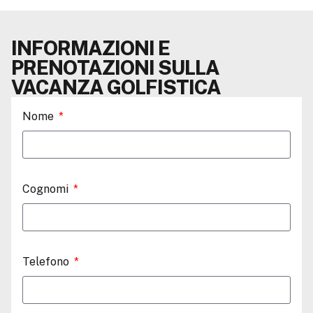
la sua posizione e facile accesso, e con i servizi
apprezzati dai golfisti, come centro benessere,
massaggi e l’offerta di bar e ristoranti.
INFORMAZIONI E
PRENOTAZIONI SULLA
VACANZA GOLFISTICA
Nome
Cognomi
Telefono