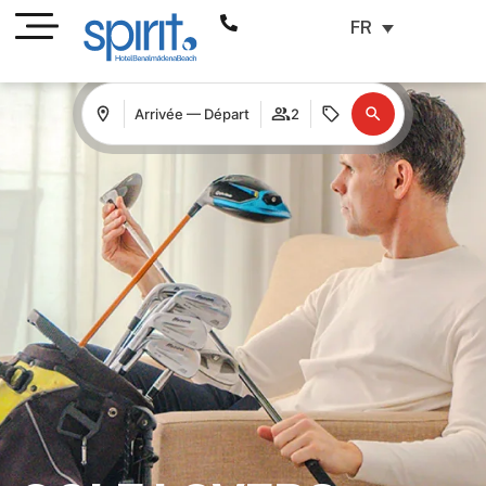
FR
Arrivée — Départ
2