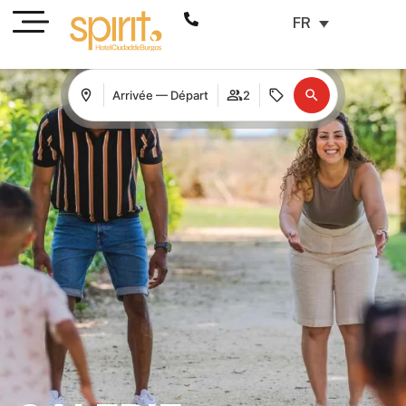
FR
Arrivée — Départ
2