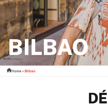
BILBAO
Home
»
Bilbao
DÉ