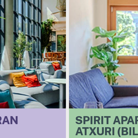
RAN
SPIRIT AP
ATXURI (BI