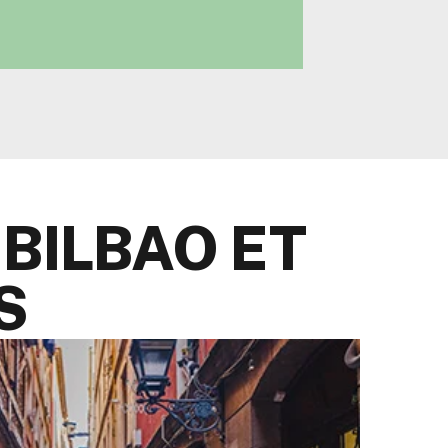
s appartements de 1 et 2 chambres
e la vieille ville de Bilbao.
 BILBAO ET
S