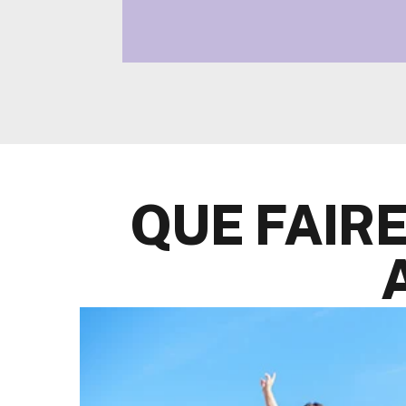
Situé près de la vieille ville, idéal po
découvrir ses environs. Petit déjeune
non-conformiste.
VOIR L'HÔTEL
QUE FAIRE