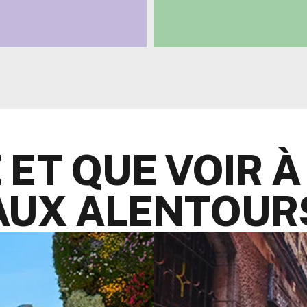
ur visiter Bilbao et
Confort et style dans de
r buffet de rêve, esprit
entièrement équipés près d
VOIR L'HÔTEL
 ET QUE VOIR À
AUX ALENTOUR