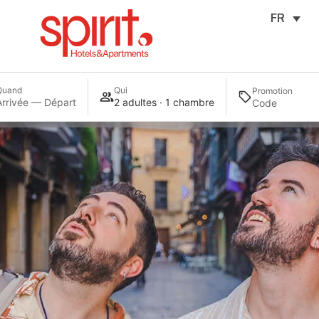
FR
Quand
Qui
Promotion
Arrivée — Départ
2 adultes · 1 chambre