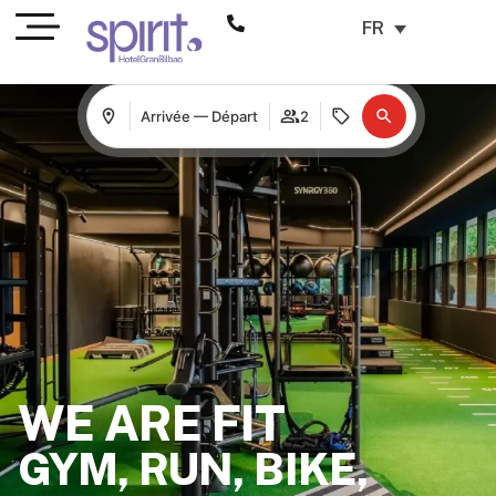
FR
Arrivée — Départ
2
WE ARE FIT
GYM, RUN, BIKE,