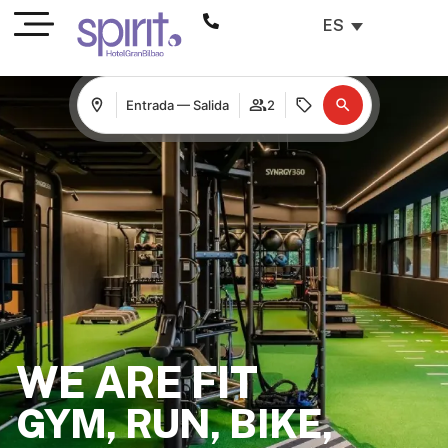
ES
Entrada — Salida
2
WE ARE FIT
GYM, RUN, BIKE,