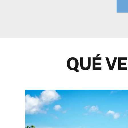
ha
We
V
QUÉ V