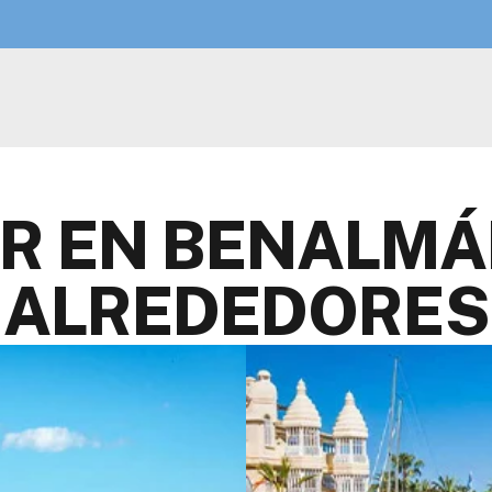
bitaciones con vistas al mar, piscina infinity, Spa &
llness, y sky bar.
ER HOTEL
ER EN BENALMÁ
ALREDEDORES