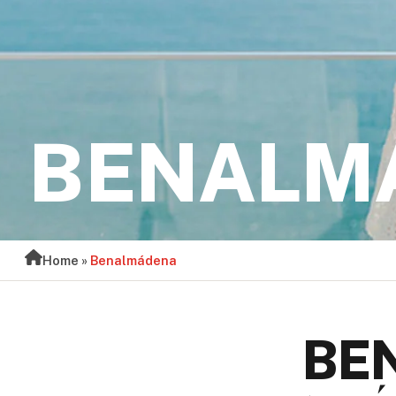
BENALM
Home
»
Benalmádena
BE