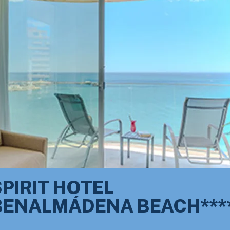
SPIRIT HOTEL
BENALMÁDENA BEACH***
ve el Mediterráneo: en primera línea de playa,