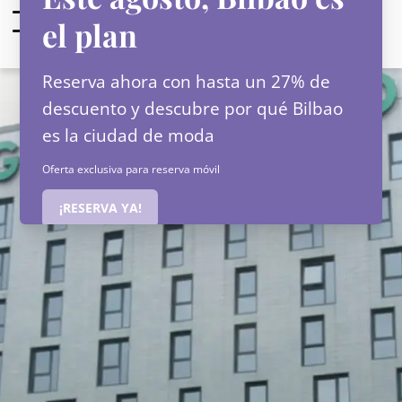
ES
Entrada — Salida
2