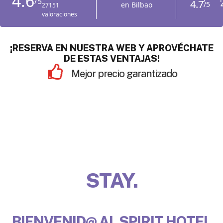
¡RESERVA EN NUESTRA WEB Y APROVÉCHATE
DE ESTAS VENTAJAS!
Late check out
Desa
INSPIRE.
BIENVENID@ AL SPIRIT HOTEL