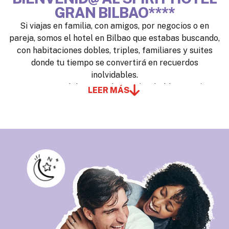
GRAN BILBAO****
Si viajas en familia, con amigos, por negocios o en
pareja, somos el hotel en Bilbao que estabas buscando,
con habitaciones dobles, triples, familiares y suites
donde tu tiempo se convertirá en recuerdos
inolvidables.
Despierta con el desayuno buffet (probablemente) más
LEER MÁS
espectacular y variado que has visto, con cocina en vivo
y zona healthy. Ponte en forma en nuestro gimnasio,
400 m2 con la última tecnología y diseñado para
deportistas.
Sorpréndete con nuestras vistas a las montañas o al
skyline de Bilbao, con nuestra decoración, con nuestro
equipo, porque aquí no eres un cliente, eres un
INSIDER, y cuidarte es nuestra filosofía.