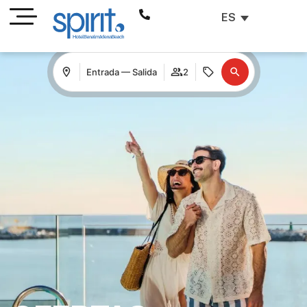
ES
Entrada — Salida
2