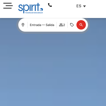
ES
Entrada — Salida
2