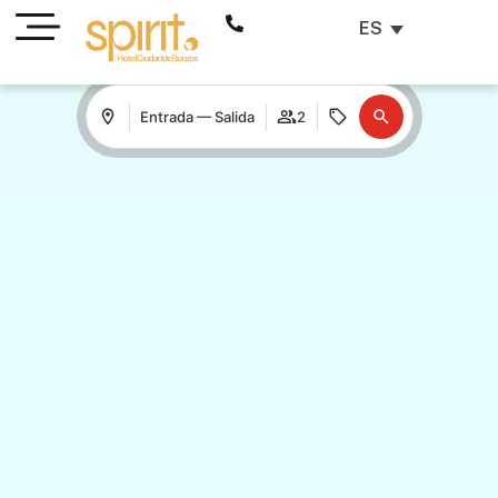
ES
Entrada — Salida
2