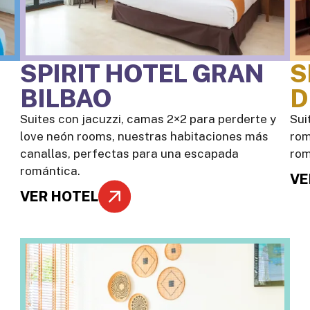
SPIRIT HOTEL GRAN
S
BILBAO
D
Suites con jacuzzi, camas 2×2 para perderte y
Sui
love neón rooms, nuestras habitaciones más
rom
s
canallas, perfectas para una escapada
rom
romántica.
VE
VER HOTEL