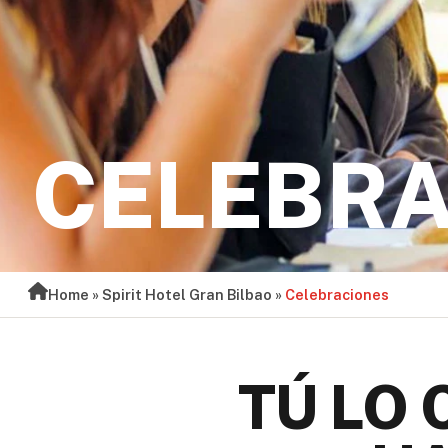
CELEBRA
Home
»
Spirit Hotel Gran Bilbao
»
Celebraciones
TÚ LO