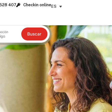
528 407
Checkin online
ES
oción
Buscar