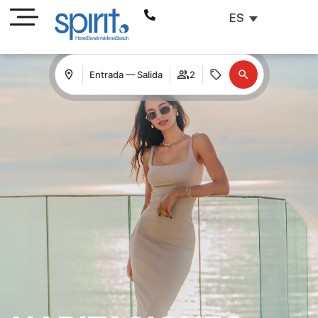
ES
Entrada — Salida
2