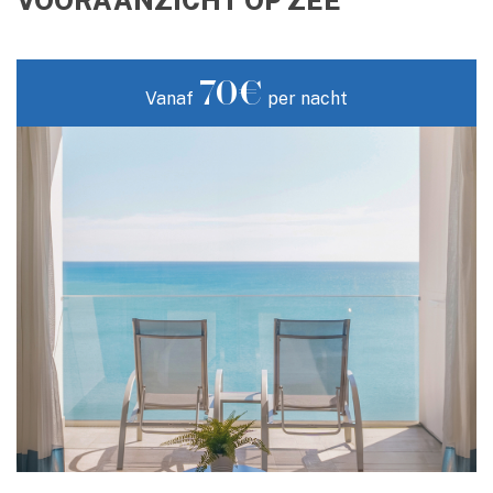
VOORAANZICHT OP ZEE
70€
Vanaf
per nacht