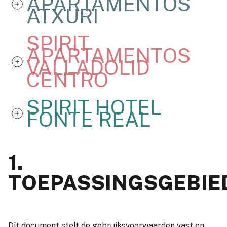
APARTAMENTOS
ATXURI
SPIRIT
APARTAMENTOS
VALLADOLID
CENTRO
SPIRIT HOTEL
FONTE REAL
1.
TOEPASSINGSGEBIE
Dit document stelt de gebruiksvoorwaarden vast en