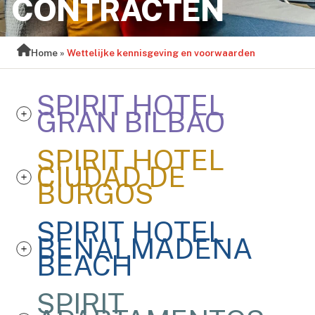
CONTRACTEN
Home
»
Wettelijke kennisgeving en voorwaarden
SPIRIT HOTEL
GRAN BILBAO
SPIRIT HOTEL
CIUDAD DE
BURGOS
SPIRIT HOTEL
BENALMADENA
BEACH
SPIRIT