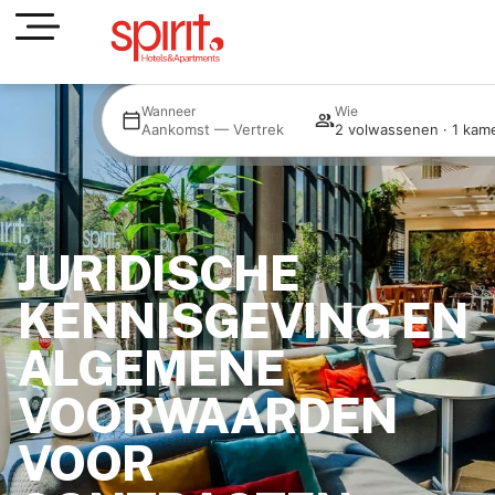
Waar
Wanneer
Wie
All hotels
Aankomst — Vertrek
2 volwassenen · 1 kam
JURIDISCHE
KENNISGEVING EN
ALGEMENE
VOORWAARDEN
VOOR