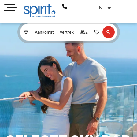
NL
Aankomst — Vertrek
2