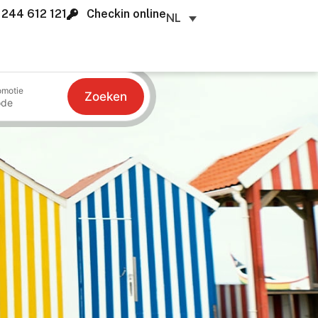
 244 612 121
Checkin online
NL
omotie
Zoeken