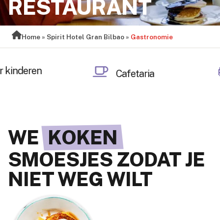
RESTAURANT
Home
»
Spirit Hotel Gran Bilbao
»
Gastronomie
ria
Ontbijtbuffet
WE
KOKEN
SMOESJES ZODAT JE
NIET WEG WILT