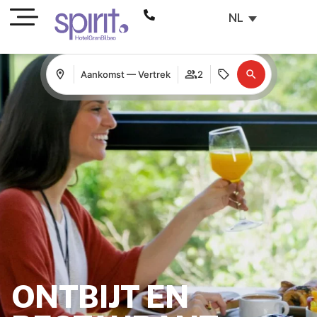
NL
Aankomst — Vertrek
2
ONTBIJT EN