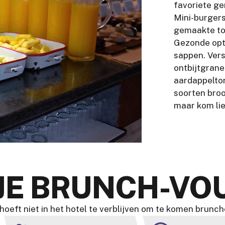
favoriete g
Mini-burgers
gemaakte tor
Gezonde opti
sappen. Ver
ontbijtgrane
aardappeltor
soorten bro
maar kom lie
JE BRUNCH-VO
 hoeft niet in het hotel te verblijven om te komen brunch