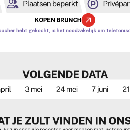
Plaatsen beperkt
Privépar
KOPEN BRUNCH
oucher hebt gekocht, is het noodzakelijk om telefonisc
VOLGENDE DATA
pril
3 mei
24 mei
7 juni
21
T JE ZULT VINDEN IN O
 Er zijn speciale recepten voor mensen met lactose-into