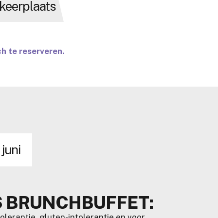
keerplaats
h te reserveren.
 juni
NS BRUNCHBUFFET:
lerantie, gluten-intolerantie en voor