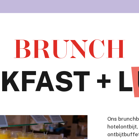
BRUNCH
KFAST + L
Ons brunchbu
hotelontbijt
ontbijtbuffe