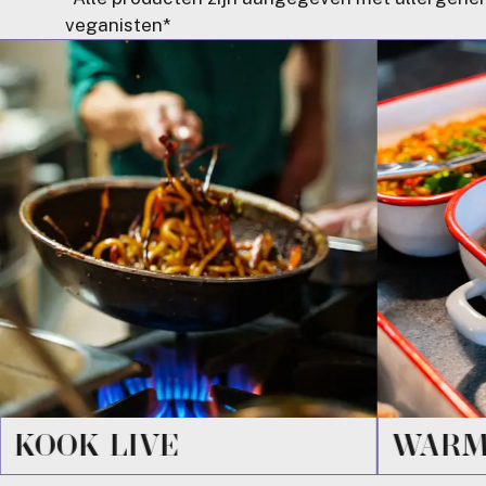
veganisten*
KOOK LIVE
WARM