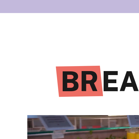
BR
EA