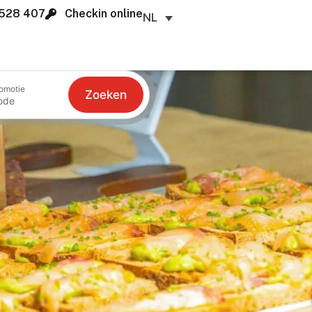
528 407
Checkin online
NL
omotie
Zoeken