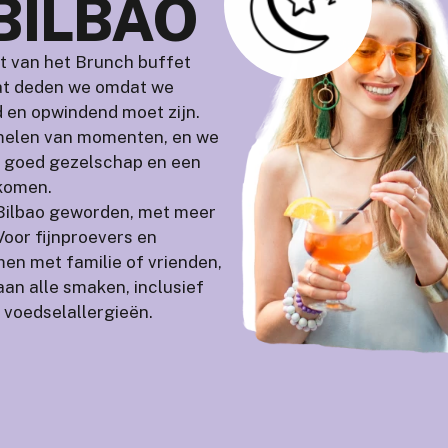
BILBAO
t van het Brunch buffet
dat deden we omdat we
 en opwindend moet zijn.
amelen van momenten, en we
n, goed gezelschap en een
 komen.
 Bilbao geworden, met meer
Voor fijnproevers en
en met familie of vrienden,
an alle smaken, inclusief
 voedselallergieën.