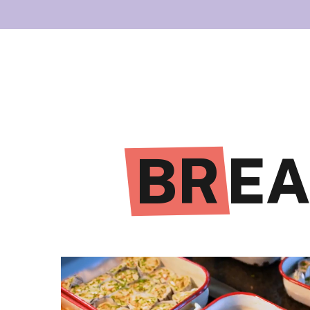
BR
EA