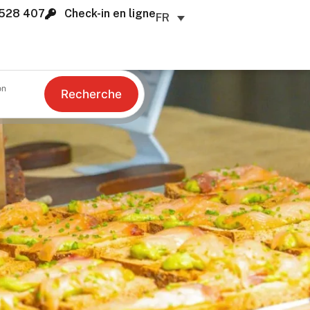
528 407
Check-in en ligne
FR
on
Recherche