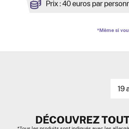
Prix : 40 euros par person
*Même si vous
19 a
DÉCOUVREZ TOUT 
*Tous les produits sont indiqués avec les allergè