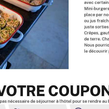
avec certain
Mini-burgers
place par nos
ou jus fraîc
juste sortie
Crêpes, gau
de terre. Ch
Nous pourrio
le découvri
VOTRE COUPON
t pas nécessaire de séjourner à l’hôtel pour se rendre au