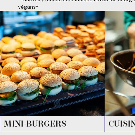
végans*
CUISINE EN DIRECT
PLATS