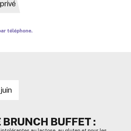
privé
par téléphone.
 juin
 BRUNCH BUFFET :
 intolérantes au lactose, au gluten et pour les