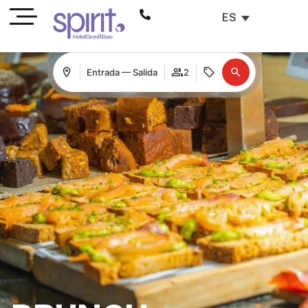
ES
Entrada — Salida
2