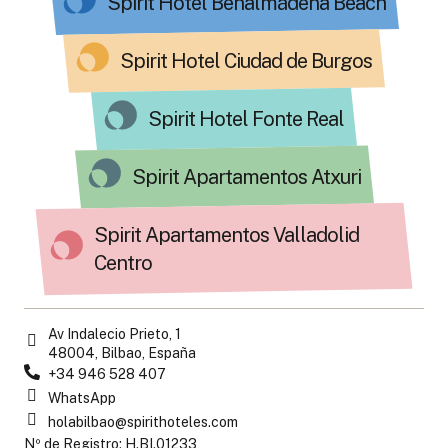
Spirit Hotel Benalmádena Beach
Spirit Hotel Ciudad de Burgos
Spirit Hotel Fonte Real
Spirit Apartamentos Atxuri
Spirit Apartamentos Valladolid
Centro
Av Indalecio Prieto, 1
48004, Bilbao, España
+34 946 528 407
WhatsApp
holabilbao@spirithoteles.com
Nº de Registro: H.BI.01233