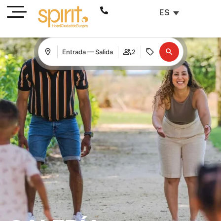
ES
Entrada — Salida
2