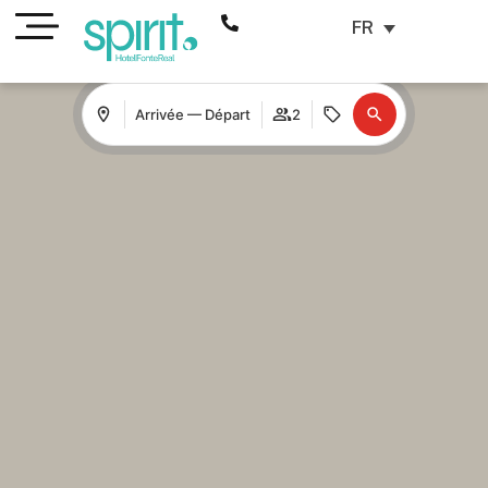
FR
Arrivée — Départ
2