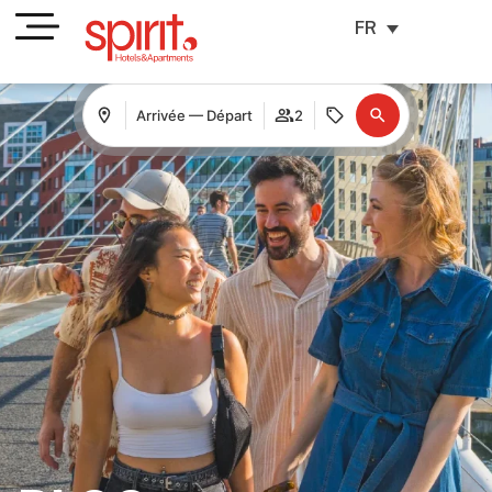
FR
Arrivée — Départ
2