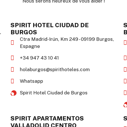
Nous serons heureux de vous aider !
SPIRIT HOTEL CIUDAD DE
BURGOS
,
Ctra Madrid-Irún, Km 249 - 09199 Burgos,
Espagne
+34 947 43 10 41
holaburgos@spirithoteles.com
Whatsapp
Spirit Hotel Ciudad de Burgos​
SPIRIT APARTAMENTOS
S
VALLADOLID CENTRO