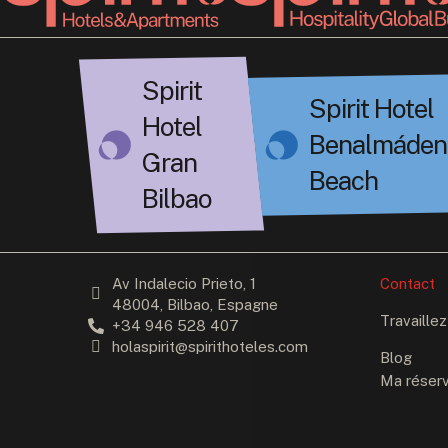
Spirit
Spirit Hotel
Hotel
Benalmáden
Gran
Beach
Bilbao
Av Indalecio Prieto, 1
Contact
48004, Bilbao, Espagne
Travaille
+34 946 528 407
holaspirit@spirithoteles.com
Blog
Ma réserv