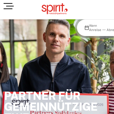
Wo
Wann
All hotels
Anreise — Abre
PARTNER FÜR
GEMEINNÜTZIGE