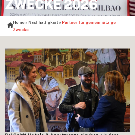
ZWECKE 2026
Home
»
Nachhaltigkeit
»
Partner für gemeinnützige
Zwecke