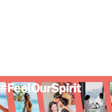
#FeelOurSpirit