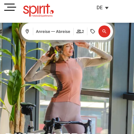
DE
Anreise — Abreise
2