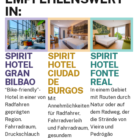
IN:
SPIRIT
SPIRIT
SPIRIT
HOTEL
HOTEL
HOTEL
GRAN
CIUDAD
FONTE
BILBAO
DE
REAL
BURGOS
“Bike-friendly”-
In einem Gebiet
Hotel in einer von
mit Routen durch
Mit
Radfahren
Natur oder auf
Annehmlichkeiten
geprägten
dem Radweg, der
für Radfahrer,
Region.
die Strände von
Fahrradverleih
Fahrradraum,
Vieira und
und Fahrradraum,
Druckschlauch
Pedrógão
gesundem