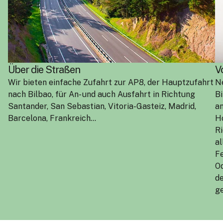
Über die Straßen
V
Wir bieten einfache Zufahrt zur AP8, der Hauptzufahrt
Ne
nach Bilbao, für An- und auch Ausfahrt in Richtung
Bi
Santander, San Sebastian, Vitoria-Gasteiz, Madrid,
an
Barcelona, Frankreich…
Ho
Ri
al
Fe
Od
de
g