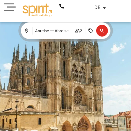
DE
Anreise — Abreise
2