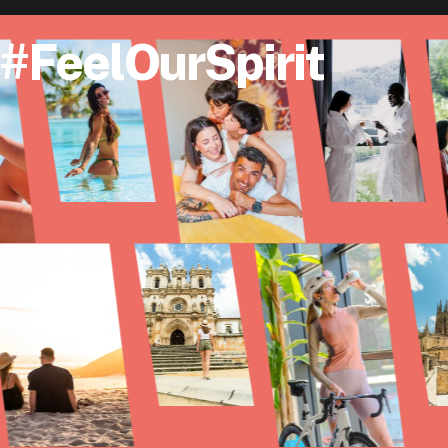
#FeelOurSpirit