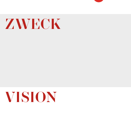
ZWECK
für Menschen zu sorgen, damit diese wiederum für
andere Menschen sorgen: unsere Gäste
VISION
Menschen in den Mittelpunkt zu
stellen
neue Formen von Innovation
und Aufmerksamkeit
zum Maßstab in