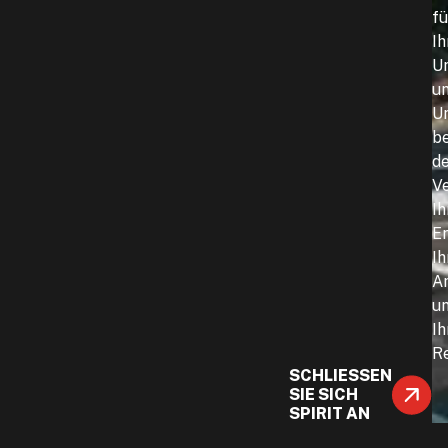
fü
Ih
U
u
U
be
d
V
Ih
Er
Ih
A
u
Ih
Re
SCHLIESSEN S
IE SICH S
PIRIT AN