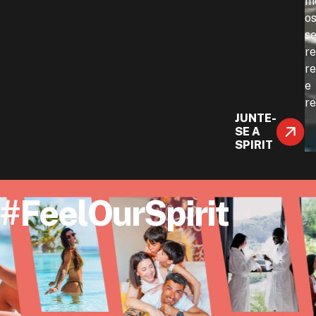
m
o
s
re
r
e
re
JUNTE-
SE A
SPIRIT
#FeelOurSpirit