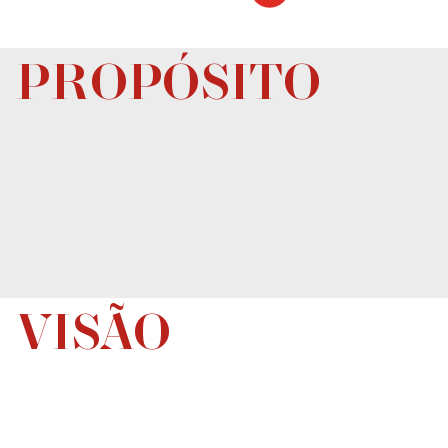
PROPÓSITO
cuidar das pessoas para que estas, por sua
vez, cuidem de outras pessoas: os nossos clientes.
VISÃO
colocar as pessoas no centro,
implementando todos os dias
novas formas de
inovação e cuidado
, para nos
tornarmos uma