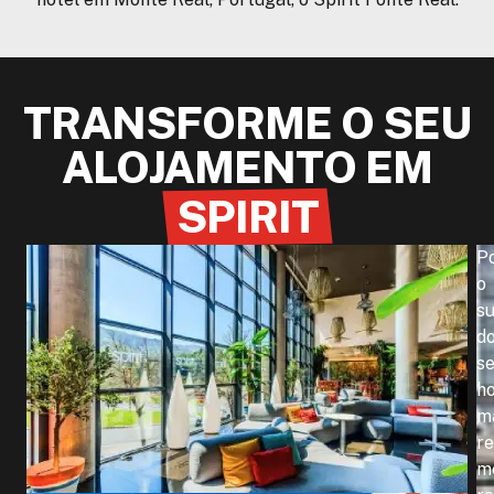
TRANSFORME O SEU
ALOJAMENTO EM
SPIRIT
P
o
s
d
s
ho
m
re
m