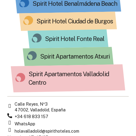
Spirit Hotel Benalmádena Beach
Spirit Hotel Ciudad de Burgos
Spirit Hotel Fonte Real
Spirit Apartamentos Atxuri
Spirit Apartamentos Valladolid
Centro
Calle Reyes, Nº3
47002, Valladolid, España
+34 618 833 157
WhatsApp
holavalladolid@spirithoteles.com