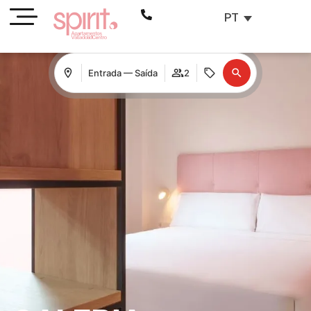
PT
Entrada — Saída
2