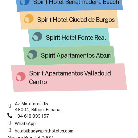
Spirit Hotel Benalmádena Beach
Spirit Hotel Ciudad de Burgos
Spirit Hotel Fonte Real
Spirit Apartamentos Atxuri
Spirit Apartamentos Valladolid
Centro
Av. Miraflores, 15
48004, Bilbao, España
+34 618 833 157
WhatsApp
holabilbao@spirithoteles.com
Número Reg. TBI00011