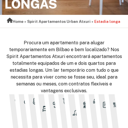
LONGAS
Home
»
Spirit Apartamentos Urban Atxuri
»
Estadia longa
Procura um apartamento para alugar
temporariamente em Bilbao e bem localizado? Nos
Spirit Apartamentos Atxuri encontrará apartamentos
totalmente equipados de um e dois quartos para
estadias longas. Um lar temporário com tudo o que
necessita para viver como se fosse seu, ideal para
semanas ou meses, com contratos flexíveis e
vantagens exclusivas.
Roupa
Ar
Uma
Cozinha
Contr
U
Luz
Água
Aquecimento
Toalhas
Mobilado
de
condicionado
limpeza
equipada
flexív
d
cama
a cada
6 noites