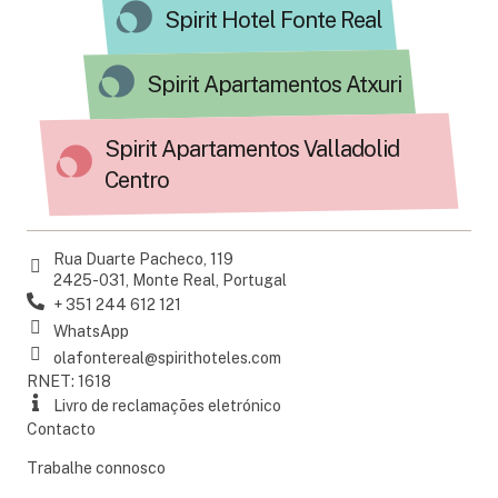
Spirit Hotel Fonte Real
Spirit Apartamentos Atxuri
Spirit Apartamentos Valladolid
Centro
Rua Duarte Pacheco, 119
2425-031, Monte Real, Portugal
+ 351 244 612 121
WhatsApp
olafontereal@spirithoteles.com
RNET: 1618
Livro de reclamações eletrónico
Contacto
Trabalhe connosco