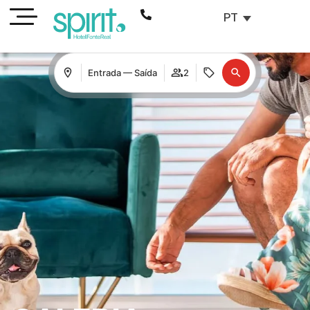
PT
Entrada — Saída
2